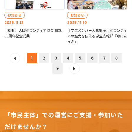
お知らせ
お知らせ
2025.11.12
2025.11.10
【御礼】大阪ボランティア協会 創立
【学生メンバー大募集📣】ボランティ
60周年記念式典
アの魅力を伝える学生広報部『ゆにあ
っぷ』
1
2
3
4
5
6
7
8
9
「市民主体」での運営にご支援・参加いた
だけませんか？