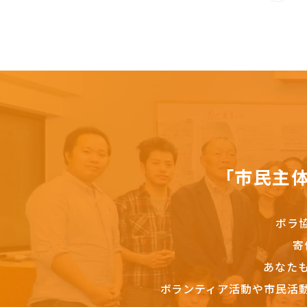
「市民主
ボラ
寄
あなた
ボランティア活動や市民活