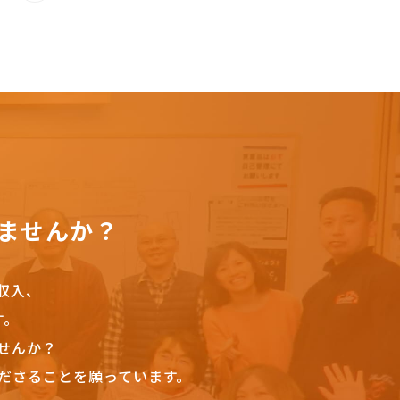
ませんか？
収入、
す。
せんか？
ださることを願っています。