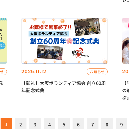
2025.11.12
20
らせ
お知らせ
発
【御礼】大阪ボランティア協会 創立60周
【
年記念式典
の
ぷ
1
2
3
4
5
6
7
8
9