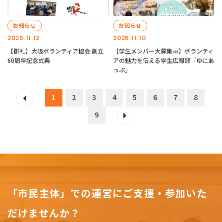
お知らせ
お知らせ
2025.11.12
2025.11.10
【御礼】大阪ボランティア協会 創立
【学生メンバー大募集📣】ボランティ
60周年記念式典
アの魅力を伝える学生広報部『ゆにあ
っぷ』
1
2
3
4
5
6
7
8
9
「市民主体」での運営にご支援・参加いた
だけませんか？