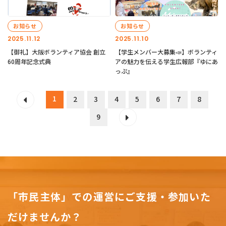
お知らせ
お知らせ
2025.11.12
2025.11.10
【御礼】大阪ボランティア協会 創立
【学生メンバー大募集📣】ボランティ
60周年記念式典
アの魅力を伝える学生広報部『ゆにあ
っぷ』
1
2
3
4
5
6
7
8
9
「市民主体」での運営にご支援・参加いた
だけませんか？