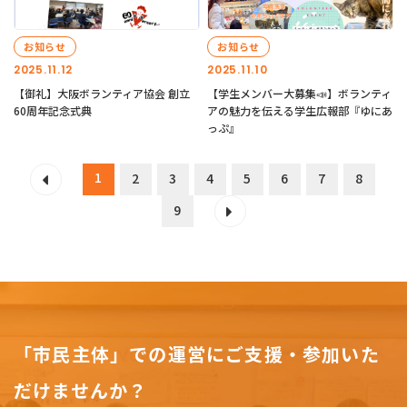
お知らせ
お知らせ
2025.11.12
2025.11.10
【御礼】大阪ボランティア協会 創立
【学生メンバー大募集📣】ボランティ
60周年記念式典
アの魅力を伝える学生広報部『ゆにあ
っぷ』
1
2
3
4
5
6
7
8
9
「市民主体」での運営にご支援・参加いた
だけませんか？