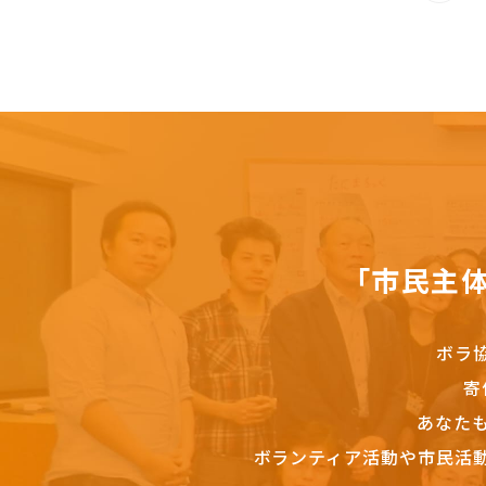
「市民主
ボラ
寄
あなた
ボランティア活動や市民活