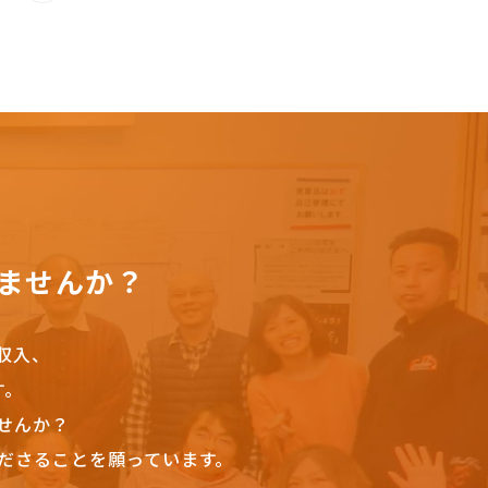
ませんか？
収入、
す。
せんか？
ださることを願っています。