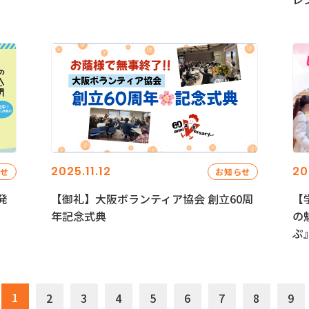
2025.11.12
20
らせ
お知らせ
発
【御礼】大阪ボランティア協会 創立60周
【
年記念式典
の
ぷ
1
2
3
4
5
6
7
8
9