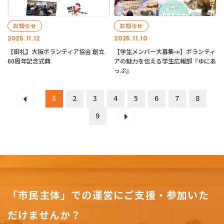
お知らせ
お知らせ
2025.11.12
2025.11.10
【御礼】大阪ボランティア協会 創立
【学生メンバー大募集📣】ボランティ
60周年記念式典
アの魅力を伝える学生広報部『ゆにあ
っぷ』
1
2
3
4
5
6
7
8
9
「市民主体」での運営にご支援・参加いた
だけませんか？