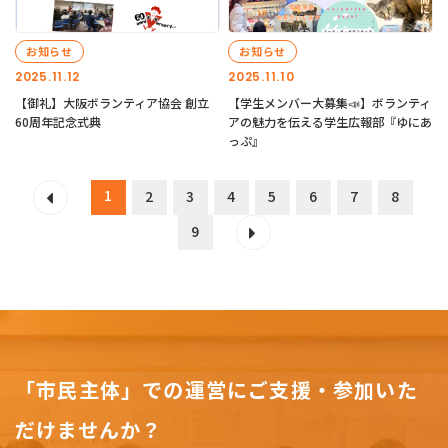
お知らせ
お知らせ
2025.11.12
2025.11.10
【御礼】大阪ボランティア協会 創立
【学生メンバー大募集📣】ボランティ
60周年記念式典
アの魅力を伝える学生広報部『ゆにあ
っぷ』
1
2
3
4
5
6
7
8
9
「市民主体」での運営にご支援・参加いた
だけませんか？