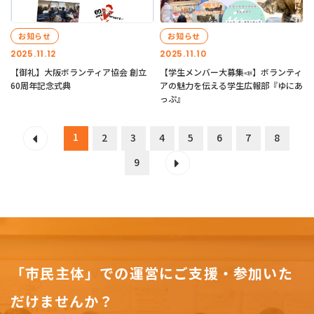
お知らせ
お知らせ
2025.11.12
2025.11.10
【御礼】大阪ボランティア協会 創立
【学生メンバー大募集📣】ボランティ
60周年記念式典
アの魅力を伝える学生広報部『ゆにあ
っぷ』
1
2
3
4
5
6
7
8
9
「市民主体」での運営にご支援・参加いた
だけませんか？