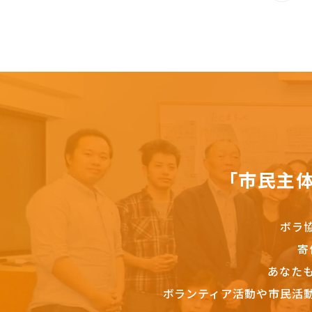
「市民主
ボラ
寄
あなた
ボランティア活動や市民活