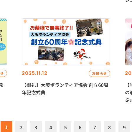
2025.11.12
20
らせ
お知らせ
発
【御礼】大阪ボランティア協会 創立60周
【
年記念式典
の
ぷ
1
2
3
4
5
6
7
8
9