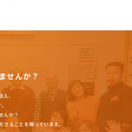
ませんか？
収入、
す。
せんか？
ださることを願っています。