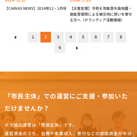
2024.12.27
2024.11.20
【CANVAS NEWS】2024年12・1月号
【災害支援】令和６年能登半島地震・
奥能登豪雨による被災地に想いを寄せ
る方へ（ボランティア活動情報）
2
1
3
4
5
6
7
8
9
「市民主体」での運営にご支援・参加いた
だけませんか？
ボラ協の運営は「市民主体」です。
運営資金のうち、会費や事業収入、
寄付などの民間資金が半分