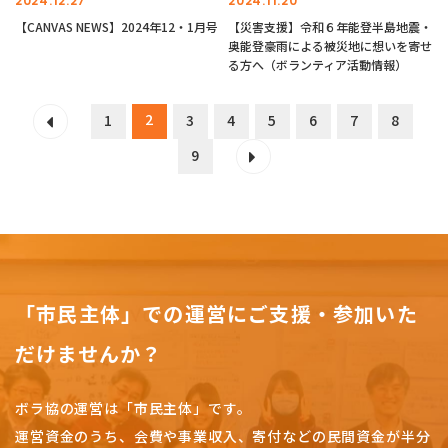
2024.12.27
2024.11.20
【CANVAS NEWS】2024年12・1月号
【災害支援】令和６年能登半島地震・
奥能登豪雨による被災地に想いを寄せ
る方へ（ボランティア活動情報）
2
1
3
4
5
6
7
8
9
「市民主体」での運営にご支援・参加いた
だけませんか？
ボラ協の運営は「市民主体」です。
運営資金のうち、会費や事業収入、
寄付などの民間資金が半分