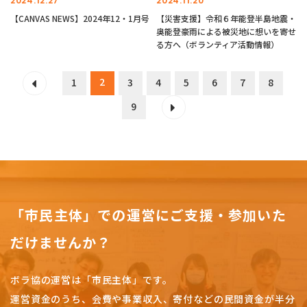
2024.12.27
2024.11.20
【CANVAS NEWS】2024年12・1月号
【災害支援】令和６年能登半島地震・
奥能登豪雨による被災地に想いを寄せ
る方へ（ボランティア活動情報）
2
1
3
4
5
6
7
8
9
「市民主体」での運営にご支援・参加いた
だけませんか？
ボラ協の運営は「市民主体」です。
運営資金のうち、会費や事業収入、
寄付などの民間資金が半分