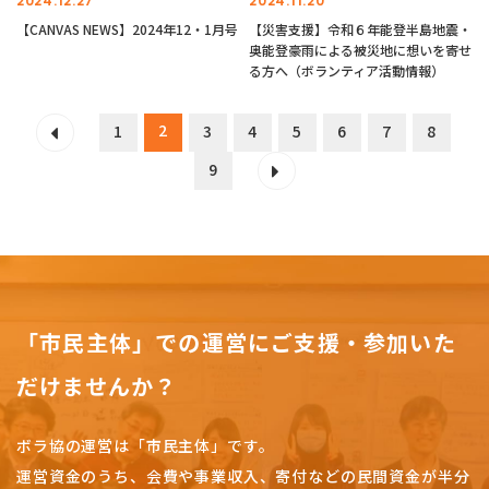
2024.12.27
2024.11.20
【CANVAS NEWS】2024年12・1月号
【災害支援】令和６年能登半島地震・
奥能登豪雨による被災地に想いを寄せ
る方へ（ボランティア活動情報）
2
1
3
4
5
6
7
8
9
「市民主体」での運営にご支援・参加いた
だけませんか？
ボラ協の運営は「市民主体」です。
運営資金のうち、会費や事業収入、
寄付などの民間資金が半分