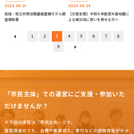
2024.06.01
2024.05.29
孤独・孤立対策活動基盤整備モデル調
【災害支援】令和６年能登半島地震に
査報告書
よる被災地に想いを寄せる方へ
3
1
2
4
5
6
7
8
9
「市民主体」での運営にご支援・参加いた
だけませんか？
ボラ協の運営は「市民主体」です。
運営資金のうち、会費や事業収入、
寄付などの民間資金が半分