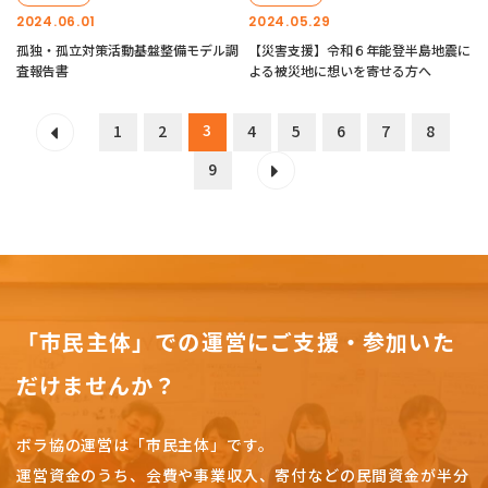
2024.06.01
2024.05.29
孤独・孤立対策活動基盤整備モデル調
【災害支援】令和６年能登半島地震に
査報告書
よる被災地に想いを寄せる方へ
3
1
2
4
5
6
7
8
9
「市民主体」での運営にご支援・参加いた
だけませんか？
ボラ協の運営は「市民主体」です。
運営資金のうち、会費や事業収入、
寄付などの民間資金が半分