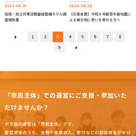
2024.06.01
2024.05.29
孤独・孤立対策活動基盤整備モデル調
【災害支援】令和６年能登半島地震に
査報告書
よる被災地に想いを寄せる方へ
3
1
2
4
5
6
7
8
9
「市民主体」での運営にご支援・参加いた
だけませんか？
ボラ協の運営は「市民主体」です。
運営資金のうち、会費や事業収入、
寄付などの民間資金が半分