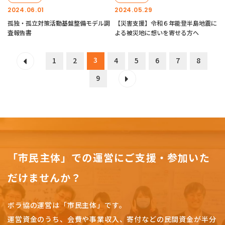
2024.06.01
2024.05.29
孤独・孤立対策活動基盤整備モデル調
【災害支援】令和６年能登半島地震に
査報告書
よる被災地に想いを寄せる方へ
3
1
2
4
5
6
7
8
9
「市民主体」での運営にご支援・参加いた
だけませんか？
ボラ協の運営は「市民主体」です。
運営資金のうち、会費や事業収入、
寄付などの民間資金が半分