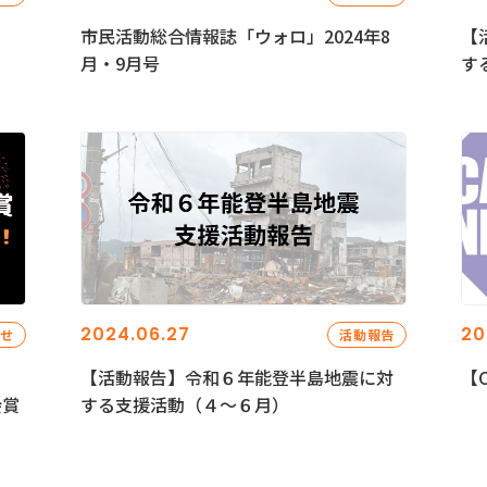
市民活動総合情報誌「ウォロ」2024年8
【
月・9月号
す
2024.06.27
20
らせ
活動報告
【活動報告】令和６年能登半島地震に対
【C
会賞
する支援活動（４〜６月）