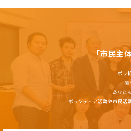
「市民主
ボラ
寄
あなた
ボランティア活動や市民活