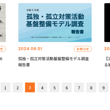
2024.06.01
20
らせ
お知らせ
6
孤独・孤立対策活動基盤整備モデル調査
【
報告書
る
3
1
2
4
5
6
7
8
9