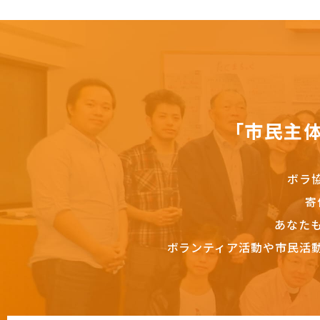
「市民主
ボラ
寄
あなた
ボランティア活動や市民活