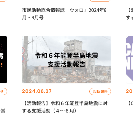
市民活動総合情報誌「ウォロ」2024年8
【
月・9月号
す
2024.06.27
20
らせ
活動報告
【活動報告】令和６年能登半島地震に対
【C
会賞
する支援活動（４〜６月）