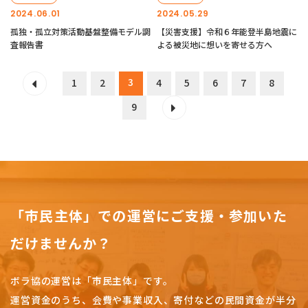
2024.06.01
2024.05.29
孤独・孤立対策活動基盤整備モデル調
【災害支援】令和６年能登半島地震に
査報告書
よる被災地に想いを寄せる方へ
3
1
2
4
5
6
7
8
9
「市民主体」での運営にご支援・参加いた
だけませんか？
ボラ協の運営は「市民主体」です。
運営資金のうち、会費や事業収入、
寄付などの民間資金が半分