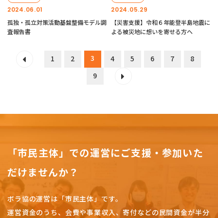
2024.06.01
2024.05.29
孤独・孤立対策活動基盤整備モデル調
【災害支援】令和６年能登半島地震に
査報告書
よる被災地に想いを寄せる方へ
3
1
2
4
5
6
7
8
9
「市民主体」での運営にご支援・参加いた
だけませんか？
ボラ協の運営は「市民主体」です。
運営資金のうち、会費や事業収入、
寄付などの民間資金が半分