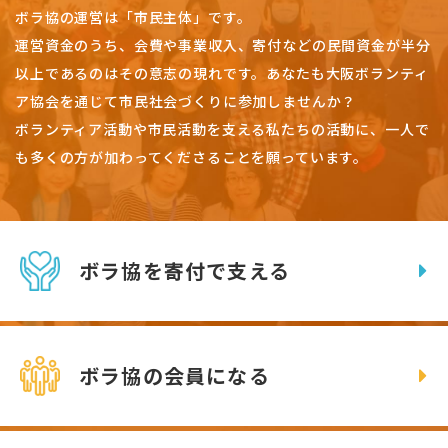
ボラ協の運営は「市民主体」です。
運営資金のうち、会費や事業収入、
寄付などの民間資金が半分
以上であるのはその意志の現れです。
あなたも大阪ボランティ
ア協会を通じて市民社会づくりに参加しませんか？
ボランティア活動や市民活動を支える私たちの活動に、一人で
も多くの方が加わってくださることを願っています。
ボラ協を寄付で支える
ボラ協の会員になる