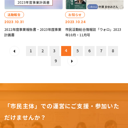
活動報告
お知らせ
2023.10.31
2023.10.24
2022年度事業報告書・2023年度事業
市民活動総合情報誌「ウォロ」2023
計画書
年10月・11月号
4
1
2
3
5
6
7
8
9
「市民主体」での運営にご支援・参加いた
だけませんか？