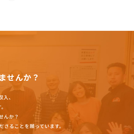
ませんか？
収入、
す。
せんか？
ださることを願っています。