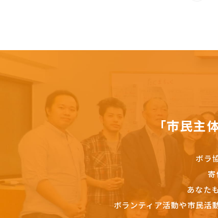
「市民主
ボラ
寄
あなた
ボランティア活動や市民活