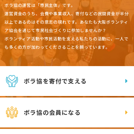
ボラ協の運営は「市民主体」です。
運営資金のうち、会費や事業収入、
寄付などの民間資金が半分
以上であるのはその意志の現れです。
あなたも大阪ボランティ
ア協会を通じて市民社会づくりに参加しませんか？
ボランティア活動や市民活動を支える私たちの活動に、一人で
も多くの方が加わってくださることを願っています。
ボラ協を寄付で支える
ボラ協の会員になる