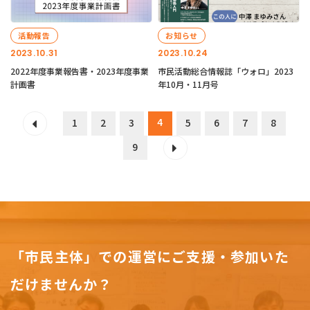
活動報告
お知らせ
2023.10.31
2023.10.24
2022年度事業報告書・2023年度事業
市民活動総合情報誌「ウォロ」2023
計画書
年10月・11月号
4
1
2
3
5
6
7
8
9
「市民主体」での運営にご支援・参加いた
だけませんか？