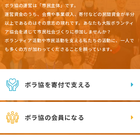
ボラ協の運営は「市民主体」です。
運営資金のうち、会費や事業収入、
寄付などの民間資金が半分
以上であるのはその意志の現れです。
あなたも大阪ボランティ
ア協会を通じて市民社会づくりに参加しませんか？
ボランティア活動や市民活動を支える私たちの活動に、一人で
も多くの方が加わってくださることを願っています。
ボラ協を寄付で支える
ボラ協の会員になる