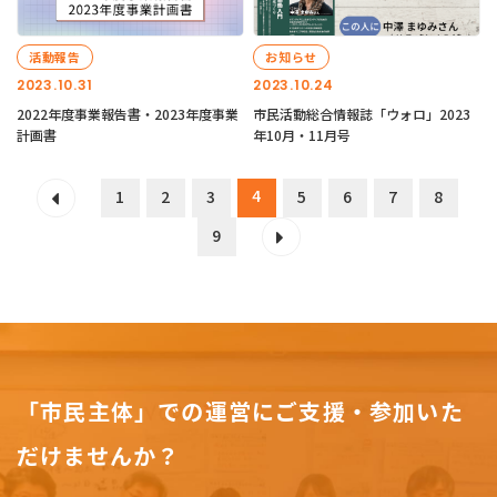
活動報告
お知らせ
2023.10.31
2023.10.24
2022年度事業報告書・2023年度事業
市民活動総合情報誌「ウォロ」2023
計画書
年10月・11月号
4
1
2
3
5
6
7
8
9
「市民主体」での運営にご支援・参加いた
だけませんか？