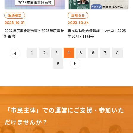
活動報告
お知らせ
2023.10.31
2023.10.24
2022年度事業報告書・2023年度事業
市民活動総合情報誌「ウォロ」2023
計画書
年10月・11月号
4
1
2
3
5
6
7
8
9
「市民主体」での運営にご支援・参加いた
だけませんか？