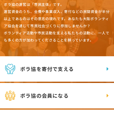
ボラ協の運営は「市民主体」です。
運営資金のうち、会費や事業収入、
寄付などの民間資金が半分
以上であるのはその意志の現れです。
あなたも大阪ボランティ
ア協会を通じて市民社会づくりに参加しませんか？
ボランティア活動や市民活動を支える私たちの活動に、一人で
も多くの方が加わってくださることを願っています。
ボラ協を寄付で支える
ボラ協の会員になる