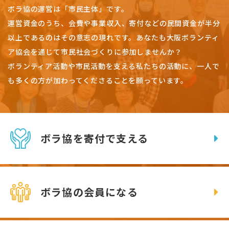
ボラ協の運営は「市民主体」です。
運営資金のうち、会費や事業収入、
寄付などの民間資金が半分
以上であるのはその意志の現れです。
あなたも大阪ボランティ
ア協会を通じて市民社会づくりに参加しませんか？
ボランティア活動や市民活動を支える私たちの活動に、一人で
も多くの方が加わってくださることを願っています。
ボラ協を寄付で支える
ボラ協の会員になる