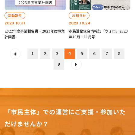
活動報告
お知らせ
2023.10.31
2023.10.24
2022年度事業報告書・2023年度事業
市民活動総合情報誌「ウォロ」2023
計画書
年10月・11月号
4
1
2
3
5
6
7
8
9
「市民主体」での運営にご支援・参加いた
だけませんか？