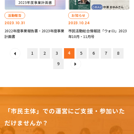
活動報告
お知らせ
2023.10.31
2023.10.24
2022年度事業報告書・2023年度事業
市民活動総合情報誌「ウォロ」2023
計画書
年10月・11月号
4
1
2
3
5
6
7
8
9
「市民主体」での運営にご支援・参加いた
だけませんか？