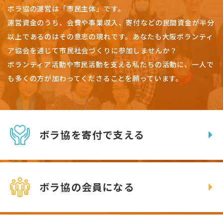
ボラ協の運営は「市民主体」です。
運営資金のうち、会費や事業収入、
寄付などの民間資金が半分
以上であるのはその意志の現れです。
あなたも大阪ボランティ
ア協会を通じて市民社会づくりに参加しませんか？
ボランティア活動や市民活動を支える私たちの活動に、一人で
も多くの方が加わってくださることを願っています。
ボラ協を寄付で支える
ボラ協の会員になる