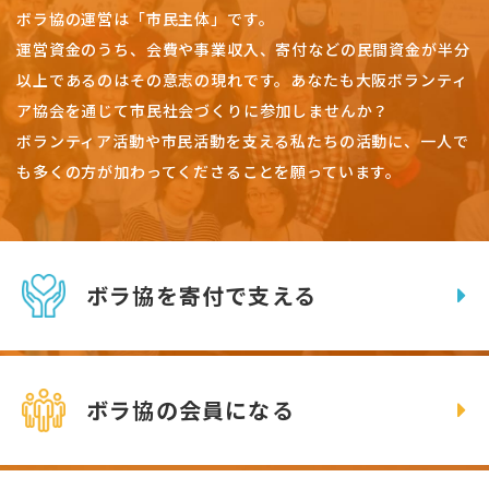
ボラ協の運営は「市民主体」です。
運営資金のうち、会費や事業収入、
寄付などの民間資金が半分
以上であるのはその意志の現れです。
あなたも大阪ボランティ
ア協会を通じて市民社会づくりに参加しませんか？
ボランティア活動や市民活動を支える私たちの活動に、一人で
も多くの方が加わってくださることを願っています。
ボラ協を寄付で支える
ボラ協の会員になる