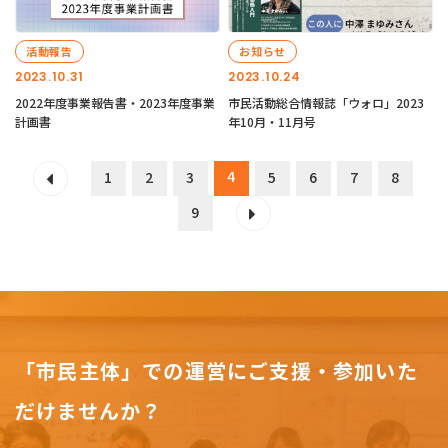
活動報告
お知らせ
2023.10.31
2023.10.24
2022年度事業報告書・2023年度事業
市民活動総合情報誌「ウォロ」2023
計画書
年10月・11月号
4
1
2
3
5
6
7
8
9
「市民主体」での運営にご支援・参加いた
だけませんか？