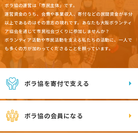
ボラ協の運営は「市民主体」です。
運営資金のうち、会費や事業収入、
寄付などの民間資金が半分
以上であるのはその意志の現れです。
あなたも大阪ボランティ
ア協会を通じて市民社会づくりに参加しませんか？
ボランティア活動や市民活動を支える私たちの活動に、一人で
も多くの方が加わってくださることを願っています。
ボラ協を寄付で支える
ボラ協の会員になる