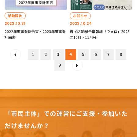
活動報告
お知らせ
2023.10.31
2023.10.24
2022年度事業報告書・2023年度事業
市民活動総合情報誌「ウォロ」2023
計画書
年10月・11月号
4
1
2
3
5
6
7
8
9
「市民主体」での運営にご支援・参加いた
だけませんか？