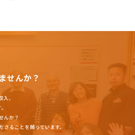
ませんか？
収入、
す。
せんか？
ださることを願っています。