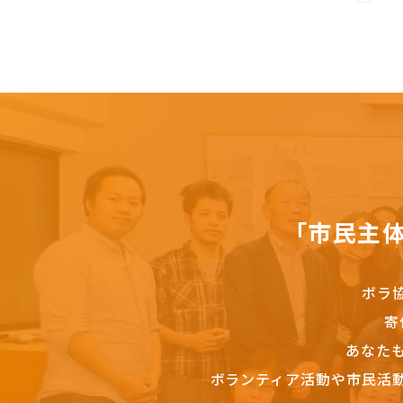
「市民主
ボラ
寄
あなた
ボランティア活動や市民活