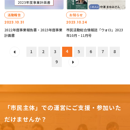
活動報告
お知らせ
2023.10.31
2023.10.24
2022年度事業報告書・2023年度事業
市民活動総合情報誌「ウォロ」2023
計画書
年10月・11月号
4
1
2
3
5
6
7
8
9
「市民主体」での運営にご支援・参加いた
だけませんか？