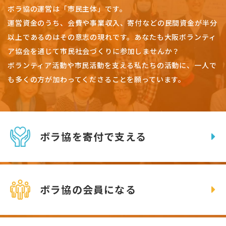
ボラ協の運営は「市民主体」です。
運営資金のうち、会費や事業収入、
寄付などの民間資金が半分
以上であるのはその意志の現れです。
あなたも大阪ボランティ
ア協会を通じて市民社会づくりに参加しませんか？
ボランティア活動や市民活動を支える私たちの活動に、一人で
も多くの方が加わってくださることを願っています。
ボラ協を寄付で支える
ボラ協の会員になる