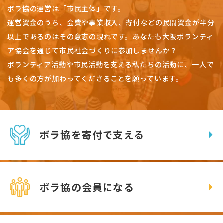
ボラ協の運営は「市民主体」です。
運営資金のうち、会費や事業収入、
寄付などの民間資金が半分
以上であるのはその意志の現れです。
あなたも大阪ボランティ
ア協会を通じて市民社会づくりに参加しませんか？
ボランティア活動や市民活動を支える私たちの活動に、一人で
も多くの方が加わってくださることを願っています。
ボラ協を寄付で支える
ボラ協の会員になる