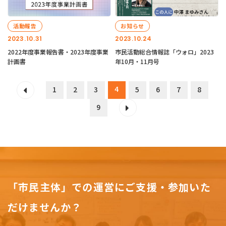
活動報告
お知らせ
2023.10.31
2023.10.24
2022年度事業報告書・2023年度事業
市民活動総合情報誌「ウォロ」2023
計画書
年10月・11月号
4
1
2
3
5
6
7
8
9
「市民主体」での運営にご支援・参加いた
だけませんか？