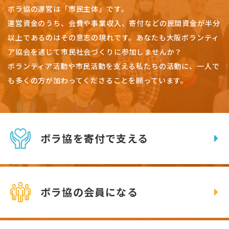
ボラ協の運営は「市民主体」です。
運営資金のうち、会費や事業収入、
寄付などの民間資金が半分
以上であるのはその意志の現れです。
あなたも大阪ボランティ
ア協会を通じて市民社会づくりに参加しませんか？
ボランティア活動や市民活動を支える私たちの活動に、一人で
も多くの方が加わってくださることを願っています。
ボラ協を寄付で支える
ボラ協の会員になる