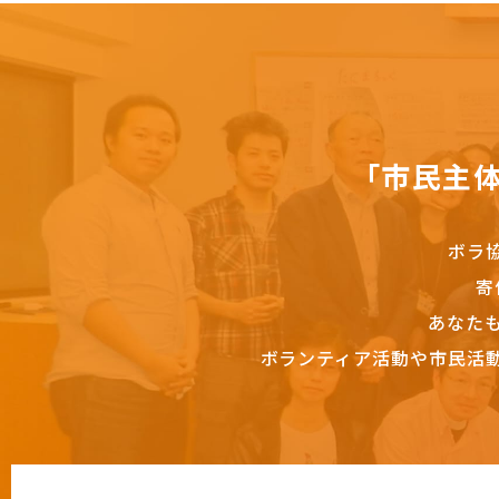
「市民主
ボラ
寄
あなた
ボランティア活動や市民活