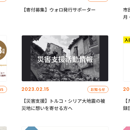
【寄付募集】ウォロ発行サポーター
市
月
2023.02.15
20
WS
お知らせ
【災害支援】トルコ・シリア大地震の被
【
災地に想いを寄せる方へ
録