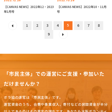
2022.12.26
2022.10.28
【CANVAS NEWS】2022年12・2023
【CANVAS NEWS】2022年10・11月
年1月号
号
5
1
2
3
4
6
7
8
9
「市民主体」での運営にご支援・参加いた
だけませんか？
ボラ協の運営は「市民主体」です。
運営資金のうち、会費や事業収入、
寄付などの民間資金が半分
以上であるのはその意志の現れです。
あなたも大阪ボランティ