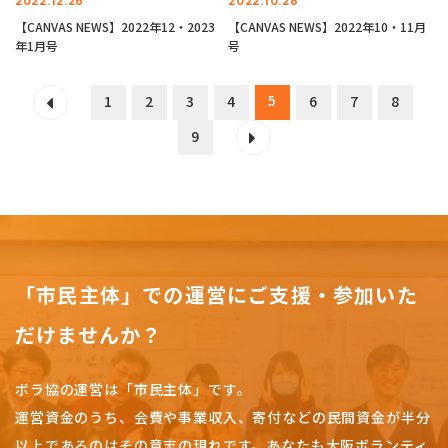
2022.12.26
2022.10.28
【CANVAS NEWS】2022年12・2023
【CANVAS NEWS】2022年10・11月
年1月号
号
5
1
2
3
4
6
7
8
9
「市民主体」での運営にご支援・参加いた
だけませんか？
ボラ協の運営は「市民主体」です。
運営資金のうち、会費や事業収入、
寄付などの民間資金が半分
以上であるのはその意志の現れです。
あなたも大阪ボランティ