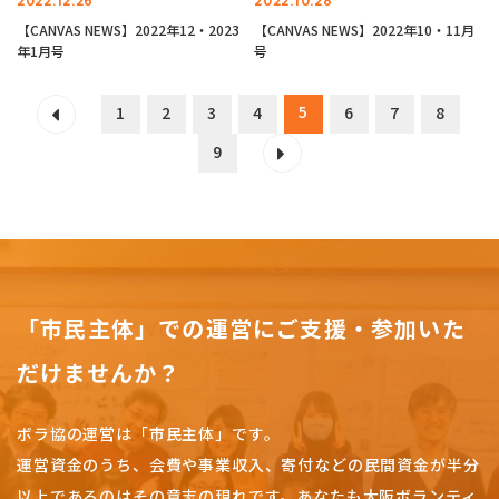
2022.12.26
2022.10.28
【CANVAS NEWS】2022年12・2023
【CANVAS NEWS】2022年10・11月
年1月号
号
5
1
2
3
4
6
7
8
9
「市民主体」での運営にご支援・参加いた
だけませんか？
ボラ協の運営は「市民主体」です。
運営資金のうち、会費や事業収入、
寄付などの民間資金が半分
以上であるのはその意志の現れです。
あなたも大阪ボランティ