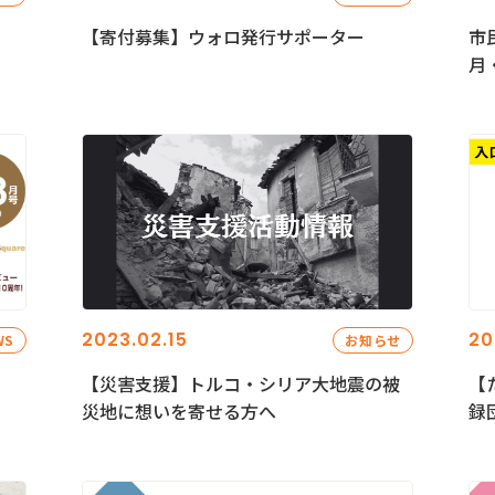
【寄付募集】ウォロ発行サポーター
市
月
2023.02.15
20
WS
お知らせ
【災害支援】トルコ・シリア大地震の被
【
災地に想いを寄せる方へ
録