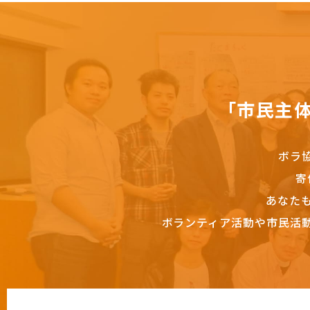
「市民主
ボラ
寄
あなた
ボランティア活動や市民活