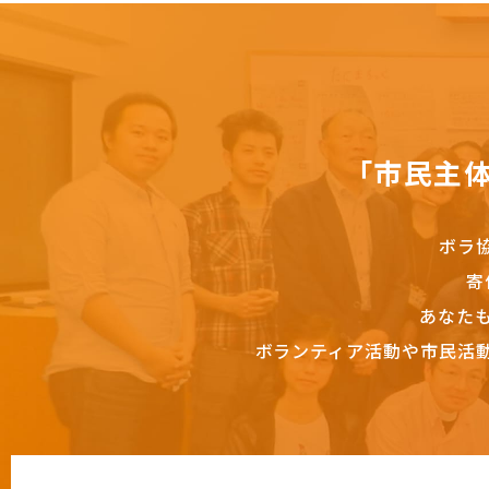
「市民主
ボラ
寄
あなた
ボランティア活動や市民活