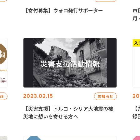
【寄付募集】ウォロ発行サポーター
市
月
2023.02.15
20
WS
お知らせ
【災害支援】トルコ・シリア大地震の被
【
災地に想いを寄せる方へ
録