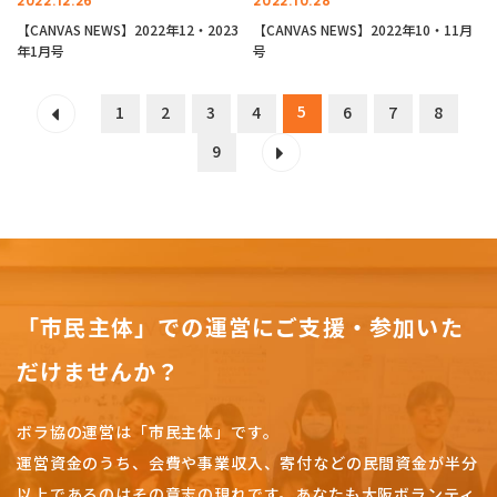
2022.12.26
2022.10.28
【CANVAS NEWS】2022年12・2023
【CANVAS NEWS】2022年10・11月
年1月号
号
5
1
2
3
4
6
7
8
9
「市民主体」での運営にご支援・参加いた
だけませんか？
ボラ協の運営は「市民主体」です。
運営資金のうち、会費や事業収入、
寄付などの民間資金が半分
以上であるのはその意志の現れです。
あなたも大阪ボランティ