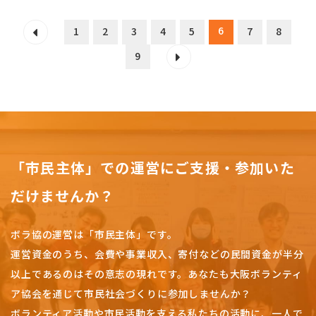
6
1
2
3
4
5
7
8
9
「市民主体」での運営にご支援・参加いた
だけませんか？
ボラ協の運営は「市民主体」です。
運営資金のうち、会費や事業収入、
寄付などの民間資金が半分
以上であるのはその意志の現れです。
あなたも大阪ボランティ
ア協会を通じて市民社会づくりに参加しませんか？
ボランティア活動や市民活動を支える私たちの活動に、一人で