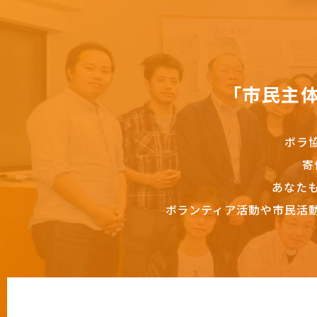
「市民主
ボラ
寄
あなた
ボランティア活動や市民活