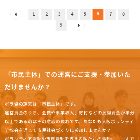
6
1
2
3
4
5
7
8
9
「市民主体」での運営にご支援・参加いた
だけませんか？
ボラ協の運営は「市民主体」です。
運営資金のうち、会費や事業収入、
寄付などの民間資金が半分
以上であるのはその意志の現れです。
あなたも大阪ボランティ
ア協会を通じて市民社会づくりに参加しませんか？
ボランティア活動や市民活動を支える私たちの活動に、一人で