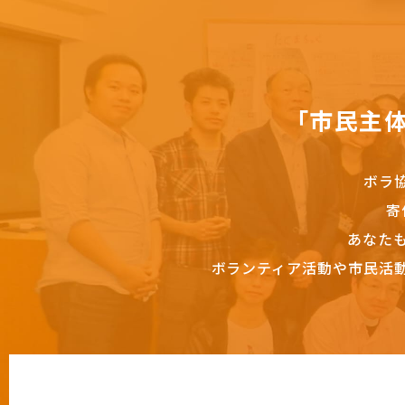
「市民主
ボラ
寄
あなた
ボランティア活動や市民活