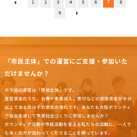
7
1
2
3
4
5
6
8
9
「市民主体」での運営にご支援・参加いた
だけませんか？
ボラ協の運営は「市民主体」です。
運営資金のうち、会費や事業収入、
寄付などの民間資金が半分
以上であるのはその意志の現れです。
あなたも大阪ボランティ
ア協会を通じて市民社会づくりに参加しませんか？
ボランティア活動や市民活動を支える私たちの活動に、一人で
も多くの方が加わってくださることを願っています。