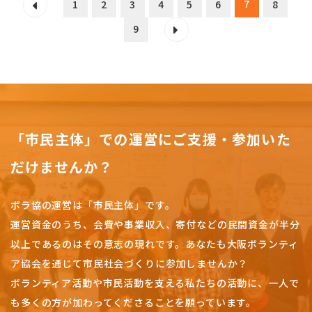
7
1
2
3
4
5
6
8
9
「市民主体」での運営にご支援・参加いた
だけませんか？
ボラ協の運営は「市民主体」です。
運営資金のうち、会費や事業収入、
寄付などの民間資金が半分
以上であるのはその意志の現れです。
あなたも大阪ボランティ
ア協会を通じて市民社会づくりに参加しませんか？
ボランティア活動や市民活動を支える私たちの活動に、一人で
も多くの方が加わってくださることを願っています。