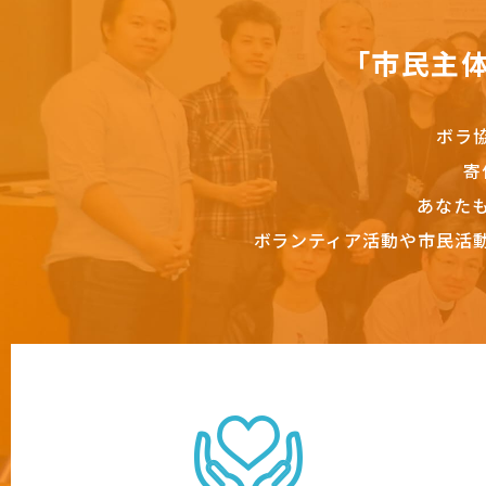
「市民主
ボラ
寄
あなた
ボランティア活動や市民活