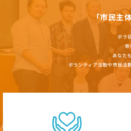
「市民主
ボラ
寄
あなた
ボランティア活動や市民活